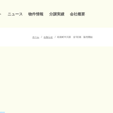
ト
ニュース
物件情報
分譲実績
会社概要
ホーム
お知らせ
松前町中川原 全1区画 販売開始