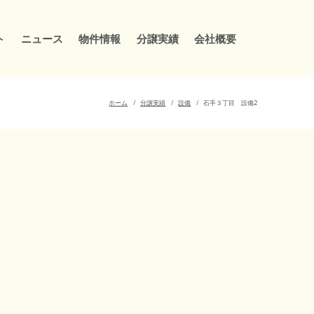
ト
ニュース
物件情報
分譲実績
会社概要
ホーム
分譲実績
設備
石手３丁目 設備2