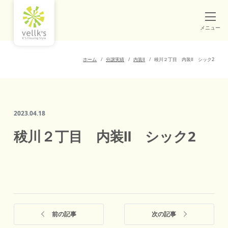
メニュー
ホーム
分譲実績
内装Ⅱ
秡川２丁目 内装Ⅱ シック2
2023.04.18
秡川２丁目 内装Ⅱ シック2
前の記事
次の記事