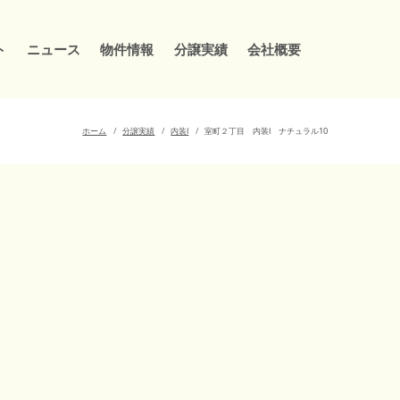
ト
ニュース
物件情報
分譲実績
会社概要
ホーム
分譲実績
内装Ⅰ
室町２丁目 内装Ⅰ ナチュラル10